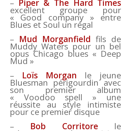
–
Piper & The Hard Times
excellent groupe pour
« Good company » entre
Blues et Soul un régal
–
Mud Morganfield
fils de
Muddy Waters pour un bel
opus Chicago blues « Deep
Mud »
–
Loïs Morgan
le jeune
Bluesman périgourdin avec
son premier album
« Voodoo spell » une
réussite au style intimiste
pour ce premier disque
–
Bob Corritore
le