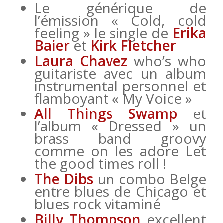
Le générique de
l’émission « Cold, cold
feeling » le single de
Erika
Baier
et
Kirk Fletcher
Laura Chavez
who’s who
guitariste avec un album
instrumental personnel et
flamboyant « My Voice »
All Things Swamp
et
l’album « Dressed » un
brass band groovy
comme on les adore Let
the good times roll !
The Dibs
un combo Belge
entre blues de Chicago et
blues rock vitaminé
Billy Thompson
excellent