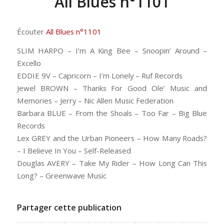
All Blues n°1101
Écouter
All Blues n°1101
SLIM HARPO – I’m A King Bee – Snoopin’ Around –
Excello
EDDIE 9V – Capricorn – I’m Lonely – Ruf Records
Jewel BROWN – Thanks For Good Ole’ Music and
Memories – Jerry – Nic Allen Music Federation
Barbara BLUE – From the Shoals – Too Far – Big Blue
Records
Lex GREY and the Urban Pioneers – How Many Roads?
– I Believe In You – Self-Released
Douglas AVERY – Take My Rider – How Long Can This
Long? – Greenwave Music
Partager cette publication