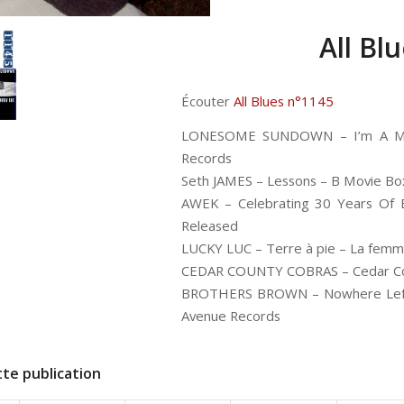
All Bl
Écouter
All Blues n°1145
LONESOME SUNDOWN – I’m A Mojo
Records
Seth JAMES – Lessons – B Movie Box
AWEK – Celebrating 30 Years Of B
Released
LUCKY LUC – Terre à pie – La femm
CEDAR COUNTY COBRAS – Cedar Coun
BROTHERS BROWN – Nowhere Left
Avenue Records
te publication