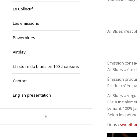
Le Collectif
Les émissions
All Blues n’est p
Powerblues
Airplay
Émission consac
L’histoire du blues en 100 chansons
All Blues a été 
Émission produi
Contact
Elle fut créée p
English presentation
All Blues a vogu
Elle a initialem
Léman), 100% Ja
Selon les périod
Liens :
sweetho