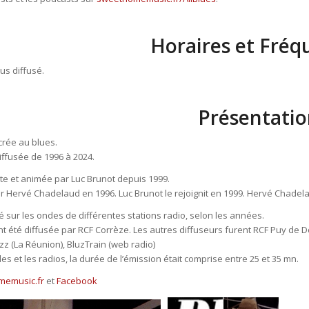
Horaires et Fréq
lus diffusé.
Présentatio
rée au blues.
diffusée de 1996 à 2024.
te et animée par Luc Brunot depuis 1999.
ar Hervé Chadelaud en 1996. Luc Brunot le rejoignit en 1999. Hervé Chadela
é sur les ondes de différentes stations radio, selon les années.
ent été diffusée par RCF Corrèze. Les autres diffuseurs furent RCF Puy de 
zz (La Réunion), BluzTrain (web radio)
es et les radios, la durée de l’émission était comprise entre 25 et 35 mn.
memusic.fr
et
Facebook