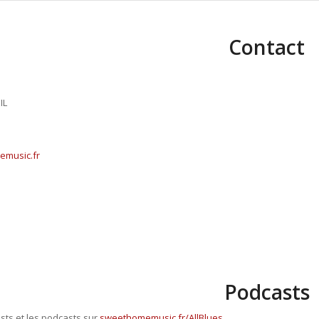
Contact
IL
music.fr
Podcasts
ists et les podcasts sur
sweethomemusic.fr/AllBlues
.