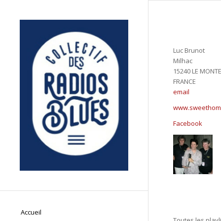
Luc Brunot
Milhac
15240 LE MONTE
FRANCE
email
www.sweethome
Facebook
Accueil
Toutes les playl