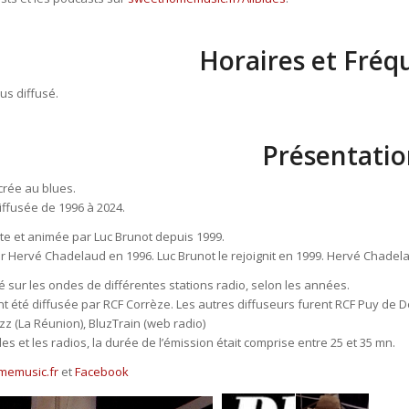
Horaires et Fréq
lus diffusé.
Présentatio
rée au blues.
diffusée de 1996 à 2024.
te et animée par Luc Brunot depuis 1999.
ar Hervé Chadelaud en 1996. Luc Brunot le rejoignit en 1999. Hervé Chadela
é sur les ondes de différentes stations radio, selon les années.
ent été diffusée par RCF Corrèze. Les autres diffuseurs furent RCF Puy de 
zz (La Réunion), BluzTrain (web radio)
es et les radios, la durée de l’émission était comprise entre 25 et 35 mn.
memusic.fr
et
Facebook