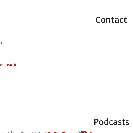
Contact
IL
music.fr
Podcasts
ists et les podcasts sur
sweethomemusic.fr/AllBlues
.