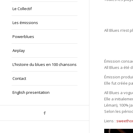
Le Collectif
Les émissions
All Blues n’est p
Powerblues
Airplay
Émission consac
L’histoire du blues en 100 chansons
All Blues a été 
Émission produi
Contact
Elle fut créée p
English presentation
All Blues a vogu
Elle a initialem
Léman), 100% Ja
Selon les périod
Liens :
sweetho