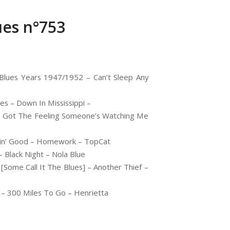
ues n°753
lues Years 1947/1952 – Can’t Sleep Any
es – Down In Mississippi –
I Got The Feeling Someone’s Watching Me
ookin’ Good – Homework – TopCat
Black Night – Nola Blue
Some Call It The Blues] – Another Thief –
 – 300 Miles To Go – Henrietta