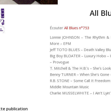
All Bl
Écouter
All Blues n°753
Lonnie JOHNSON – The Rhythm & B
More – EPM
Jeff TOTO BLUES – Death Valley Blu
Big Boy BLOATER – Luxury Hobo – 
– Provogue
T. Mitchell & The H.B.’s – She’s L
Benny TURNER – When She’s Gone – 
R.B. STONE – Some Call It Freedom [
Middle Mountain Music
Charlie MUSSELWHITE – I Ain’t Lyin’
te publication