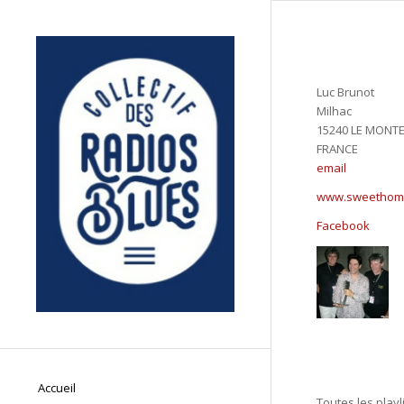
Luc Brunot
Milhac
15240 LE MONTE
FRANCE
email
www.sweethome
Facebook
Accueil
Toutes les playl