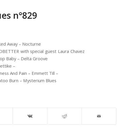
ues n°829
ked Away – Nocturne
BETTER with special guest Laura Chavez
Stop Baby – Delta Groove
ettike –
ss And Pain – Emmett Till –
atoo Burn – Mysterium Blues