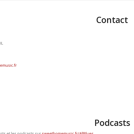
Contact
IL
music.fr
Podcasts
ists et les podcasts sur
sweethomemusic.fr/AllBlues
.