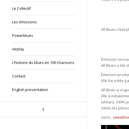
Le Collectif
Les émissions
All Blues n’est p
Powerblues
Airplay
Émission consac
L’histoire du blues en 100 chansons
All Blues a été 
Émission produi
Contact
Elle fut créée p
English presentation
All Blues a vogu
Elle a initialem
Léman), 100% Ja
Selon les périod
Liens :
sweetho