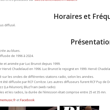
Horaires et Fréq
lus diffusé.
Présentatio
rée au blues.
diffusée de 1996 à 2024.
te et animée par Luc Brunot depuis 1999.
ar Hervé Chadelaud en 1996. Luc Brunot le rejoignit en 1999. Hervé Chadela
é sur les ondes de différentes stations radio, selon les années.
ent été diffusée par RCF Corrèze. Les autres diffuseurs furent RCF Puy de 
zz (La Réunion), BluzTrain (web radio)
es et les radios, la durée de l’émission était comprise entre 25 et 35 mn.
memusic.fr
et
Facebook