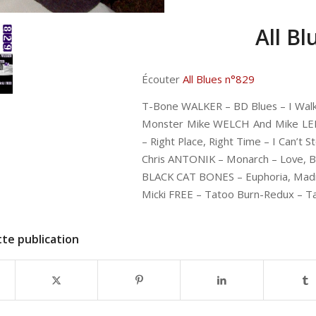
All Bl
Écouter
All Blues n°829
T-Bone WALKER – BD Blues – I Wal
Monster Mike WELCH And Mike LED
– Right Place, Right Time – I Can’t 
Chris ANTONIK – Monarch – Love, B
BLACK CAT BONES – Euphoria, Madne
Micki FREE – Tatoo Burn-Redux – T
te publication