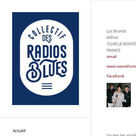
Luc Brunot
Milhac
15240 LE MONTE
FRANCE
email
www.sweethome
Facebook
Accueil
Toutes les playl