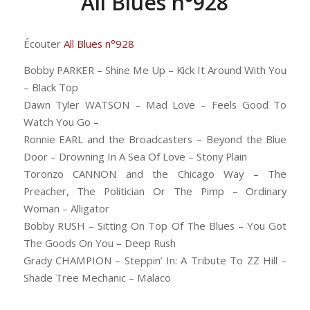
All Blues n°928
Écouter
All Blues n°928
Bobby PARKER – Shine Me Up – Kick It Around With You
– Black Top
Dawn Tyler WATSON – Mad Love – Feels Good To
Watch You Go –
Ronnie EARL and the Broadcasters – Beyond the Blue
Door – Drowning In A Sea Of Love – Stony Plain
Toronzo CANNON and the Chicago Way – The
Preacher, The Politician Or The Pimp – Ordinary
Woman – Alligator
Bobby RUSH – Sitting On Top Of The Blues – You Got
The Goods On You – Deep Rush
Grady CHAMPION – Steppin’ In: A Tribute To ZZ Hill –
Shade Tree Mechanic – Malaco