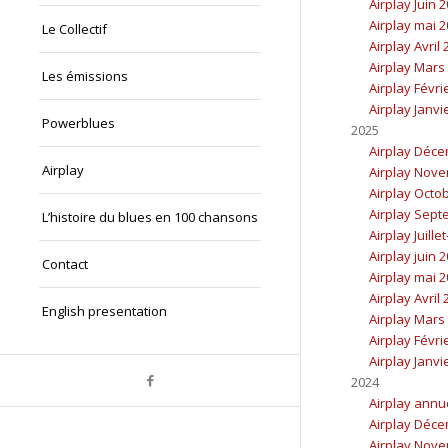
Airplay Juin 
Airplay mai 
Le Collectif
Airplay Avril
Airplay Mars
Les émissions
Airplay Févri
Airplay Janvi
Powerblues
2025
Airplay Déc
Airplay
Airplay Nov
Airplay Octo
Airplay Sept
L’histoire du blues en 100 chansons
Airplay Juille
Airplay juin 
Contact
Airplay mai 
Airplay Avril
English presentation
Airplay Mars
Airplay Févri
Airplay Janvi
2024
Airplay annu
Airplay Déc
Airplay Nov