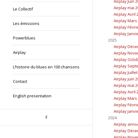
Airplay Juin 
Airplay mai 
Le Collectif
Airplay Avril
Airplay Mars
Les émissions
Airplay Févri
Airplay Janvi
Powerblues
2025
Airplay Déc
Airplay
Airplay Nov
Airplay Octo
Airplay Sept
L’histoire du blues en 100 chansons
Airplay Juille
Airplay juin 
Contact
Airplay mai 
Airplay Avril
English presentation
Airplay Mars
Airplay Févri
Airplay Janvi
2024
Airplay annu
Airplay Déc
Airplay Nov