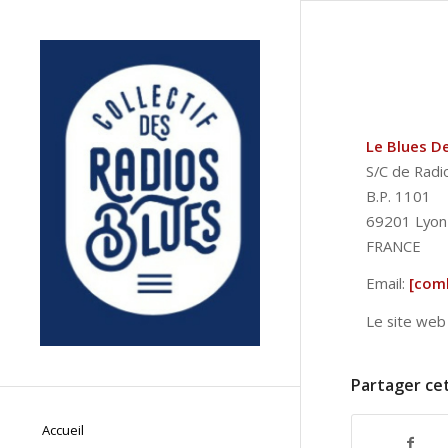
Le Blues D
S/C de Radi
B.P. 1101
69201 Lyon
FRANCE
Email:
[com
Le site web
Partager cet
Accueil