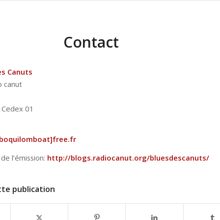
Contact
es Canuts
o canut
 Cedex 01
boquilombo
at]free.fr
 de l’émission:
http://blogs.radiocanut.org/bluesdescanuts/
te publication