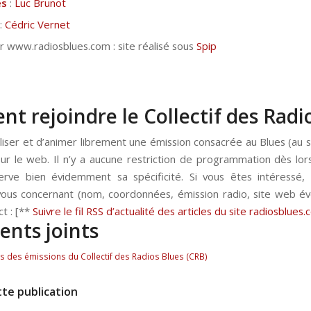
es
:
Luc Brunot
:
Cédric Vernet
www.radiosblues.com : site réalisé sous
Spip
 rejoindre le Collectif des Radio
réaliser et d’animer librement une émission consacrée au Blues (a
sur le web. Il n’y a aucune restriction de programmation dès lors
erve bien évidemment sa spécificité. Si vous êtes intéressé
vous concernant (nom, coordonnées, émission radio, site web éve
ct : [**
Suivre le fil RSS d’actualité des articles du site radiosblues
nts joints
ts des émissions du Collectif des Radios Blues (CRB)
te publication