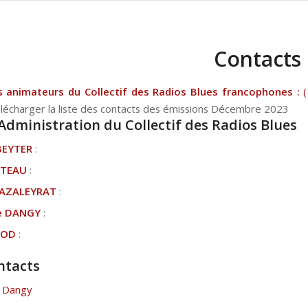
Contacts
s animateurs du Collectif des Radios Blues francophones :
lécharger la liste des contacts des émissions Décembre 2023
’Administration du Collectif des Radios Blues
BEYTER
:
ATEAU
:
MAZALEYRAT
:
re DANGY
:
LIOD
:
ntacts
P Dangy