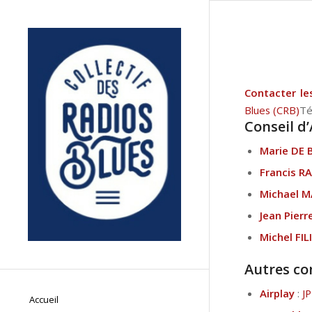
Contacter le
Blues (CRB)
Té
Conseil d
Marie DE 
Francis R
Michael 
Jean Pier
Michel FI
Autres co
Airplay
:
J
Accueil