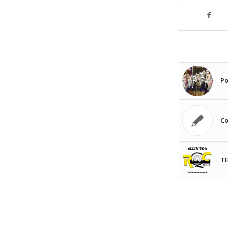
Po
Co
TE