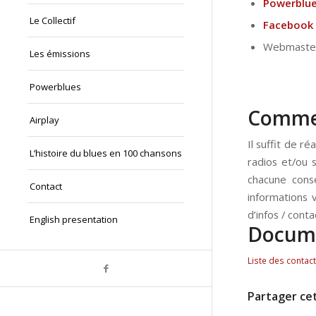
Powerblu
Le Collectif
Facebook
Webmaster 
Les émissions
Powerblues
Comment
Airplay
Il suffit de 
L’histoire du blues en 100 chansons
radios et/ou 
chacune cons
Contact
informations 
d’infos / conta
English presentation
Docume
Liste des contac
Partager cet