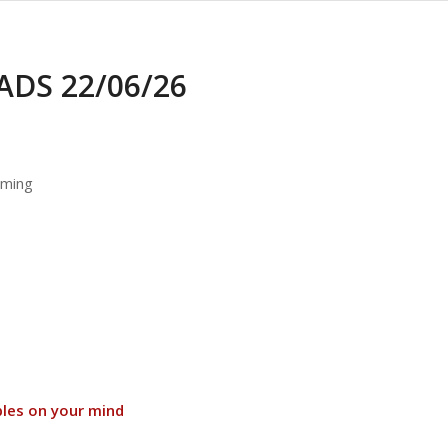
DS 22/06/26
aming
d
les on your mind