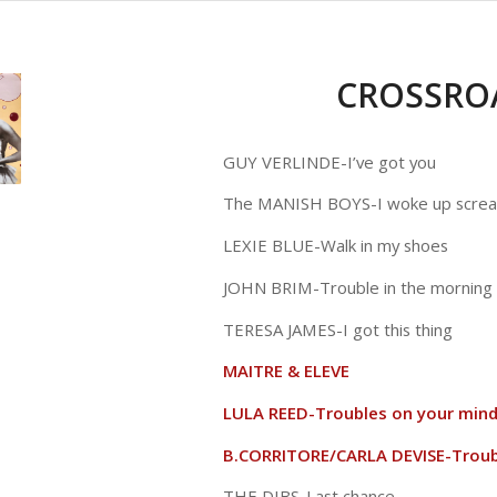
CROSSROA
GUY VERLINDE-I’ve got you
The MANISH BOYS-I woke up scre
LEXIE BLUE-Walk in my shoes
JOHN BRIM-Trouble in the morning
TERESA JAMES-I got this thing
MAITRE & ELEVE
LULA REED-Troubles on your min
B.CORRITORE/CARLA DEVISE-Troub
THE DIBS-Last chance