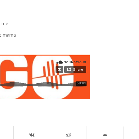
f me
e mama