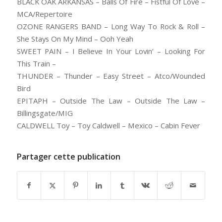
BLACK OAK ARKANSAS – Balls Of Fire – Fistful Of Love –
MCA/Repertoire
OZONE RANGERS BAND – Long Way To Rock & Roll –
She Stays On My Mind – Ooh Yeah
SWEET PAIN – I Believe In Your Lovin’ – Looking For
This Train –
THUNDER – Thunder – Easy Street – Atco/Wounded
Bird
EPITAPH – Outside The Law – Outside The Law –
Billingsgate/MIG
CALDWELL Toy – Toy Caldwell – Mexico – Cabin Fever
Partager cette publication