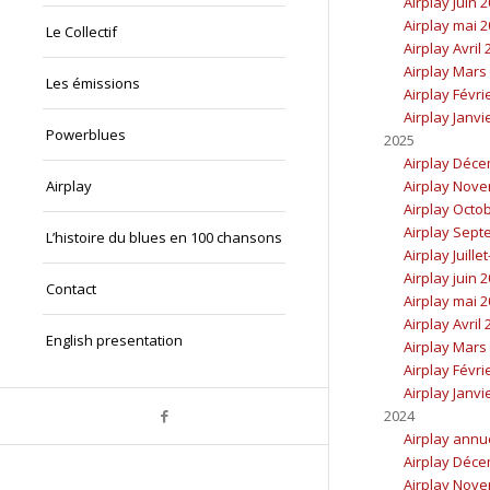
Airplay Juin 
Airplay mai 
Le Collectif
Airplay Avril
Airplay Mars
Les émissions
Airplay Févri
Airplay Janvi
Powerblues
2025
Airplay Déc
Airplay
Airplay Nov
Airplay Octo
Airplay Sept
L’histoire du blues en 100 chansons
Airplay Juille
Airplay juin 
Contact
Airplay mai 
Airplay Avril
English presentation
Airplay Mars
Airplay Févri
Airplay Janvi
2024
Airplay annu
Airplay Déc
Airplay Nov