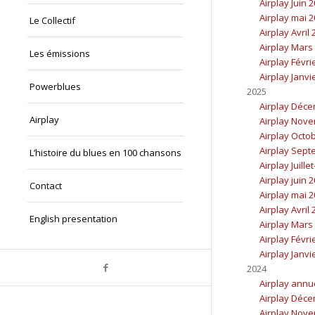
Airplay Juin 
Airplay mai 
Le Collectif
Airplay Avril
Airplay Mars
Les émissions
Airplay Févri
Airplay Janvi
Powerblues
2025
Airplay Déc
Airplay
Airplay Nov
Airplay Octo
Airplay Sept
L’histoire du blues en 100 chansons
Airplay Juille
Airplay juin 
Contact
Airplay mai 
Airplay Avril
English presentation
Airplay Mars
Airplay Févri
Airplay Janvi
2024
Airplay annu
Airplay Déc
Airplay Nov