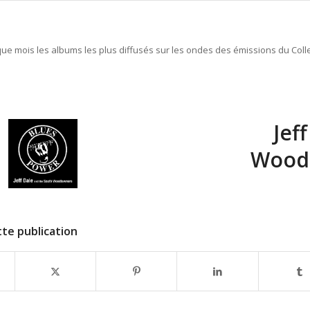
e mois les albums les plus diffusés sur les ondes des émissions du Colle
Jef
Woodl
te publication