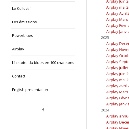
Airplay Juin 
Airplay mai 
Le Collectif
Airplay Avril
Airplay Mars
Les émissions
Airplay Févri
Airplay Janvi
Powerblues
2025
Airplay Déc
Airplay
Airplay Nov
Airplay Octo
Airplay Sept
L’histoire du blues en 100 chansons
Airplay Juille
Airplay juin 
Contact
Airplay mai 
Airplay Avril
English presentation
Airplay Mars
Airplay Févri
Airplay Janvi
2024
Airplay annu
Airplay Déc
Airplay Nov