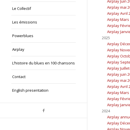
Airplay Juin 
Airplay mai 
Le Collectif
Airplay Avril
Airplay Mars
Les émissions
Airplay Févri
Airplay Janvi
Powerblues
2025
Airplay Déc
Airplay
Airplay Nov
Airplay Octo
Airplay Sept
L’histoire du blues en 100 chansons
Airplay Juille
Airplay juin 
Contact
Airplay mai 
Airplay Avril
English presentation
Airplay Mars
Airplay Févri
Airplay Janvi
2024
Airplay annu
Airplay Déc
Airplay Nov