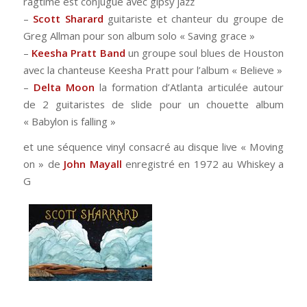
ragtime est conjugué avec gipsy jazz
–
Scott Sharard
guitariste et chanteur du groupe de
Greg Allman pour son album solo « Saving grace »
–
Keesha Pratt Band
un groupe soul blues de Houston
avec la chanteuse Keesha Pratt pour l’album « Believe »
–
Delta Moon
la formation d’Atlanta articulée autour
de 2 guitaristes de slide pour un chouette album
« Babylon is falling »
et une séquence vinyl consacré au disque live « Moving
on » de
John Mayall
enregistré en 1972 au Whiskey a
G