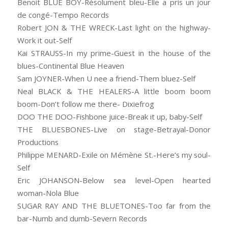
Benoit BLUE BOY-Résolument bleu-Elle a pris un jour
de congé-Tempo Records
Robert JON & THE WRECK-Last light on the highway-
Work it out-Self
Kai STRAUSS-In my prime-Guest in the house of the
blues-Continental Blue Heaven
Sam JOYNER-When U nee a friend-Them bluez-Self
Neal BLACK & THE HEALERS-A little boom boom
boom-Don’t follow me there- Dixiefrog
DOO THE DOO-Fishbone juice-Break it up, baby-Self
THE BLUESBONES-Live on stage-Betrayal-Donor
Productions
Philippe MENARD-Exile on Mémène St.-Here’s my soul-
Self
Eric JOHANSON-Below sea level-Open hearted
woman-Nola Blue
SUGAR RAY AND THE BLUETONES-Too far from the
bar-Numb and dumb-Severn Records