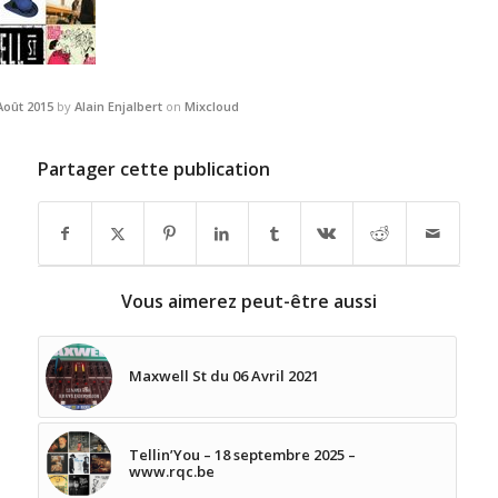
Août 2015
by
Alain Enjalbert
on
Mixcloud
Partager cette publication
Vous aimerez peut-être aussi
Maxwell St du 06 Avril 2021
Tellin’You – 18 septembre 2025 –
www.rqc.be