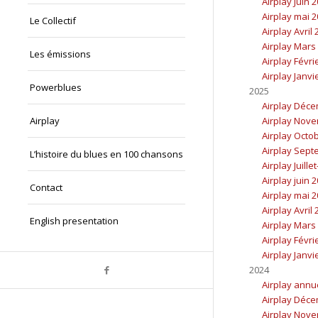
Airplay Juin 
Airplay mai 
Le Collectif
Airplay Avril
Airplay Mars
Les émissions
Airplay Févri
Airplay Janvi
Powerblues
2025
Airplay Déc
Airplay
Airplay Nov
Airplay Octo
Airplay Sept
L’histoire du blues en 100 chansons
Airplay Juille
Airplay juin 
Contact
Airplay mai 
Airplay Avril
English presentation
Airplay Mars
Airplay Févri
Airplay Janvi
2024
Airplay annu
Airplay Déc
Airplay Nov