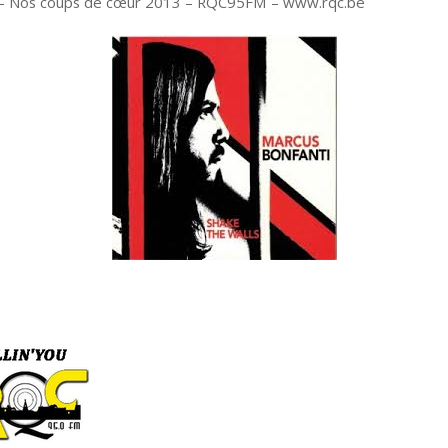
u – Nos coups de cœur 2013 – RQC95FM – www.rqc.be