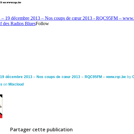
 – 19 décembre 2013 – Nos coups de cœur 2013 – RQC95FM – www.rqc.be
by
C
es
on
Mixcloud
Partager cette publication