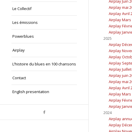
Airplay Juin 
Airplay mai 
Le Collectif
Airplay Avril
Airplay Mars
Les émissions
Airplay Févri
Airplay Janvi
Powerblues
2025
Airplay Déc
Airplay
Airplay Nov
Airplay Octo
Airplay Sept
L’histoire du blues en 100 chansons
Airplay Juille
Airplay juin 
Contact
Airplay mai 
Airplay Avril
English presentation
Airplay Mars
Airplay Févri
Airplay Janvi
2024
Airplay annu
Airplay Déc
Airplay Nov