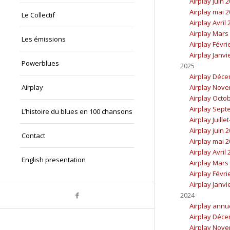
Airplay Juin 
Airplay mai 
Le Collectif
Airplay Avril
Airplay Mars
Les émissions
Airplay Févri
Airplay Janvi
Powerblues
2025
Airplay Déc
Airplay
Airplay Nov
Airplay Octo
Airplay Sept
L’histoire du blues en 100 chansons
Airplay Juille
Airplay juin 
Contact
Airplay mai 
Airplay Avril
English presentation
Airplay Mars
Airplay Févri
Airplay Janvi
2024
Airplay annu
Airplay Déc
Airplay Nov