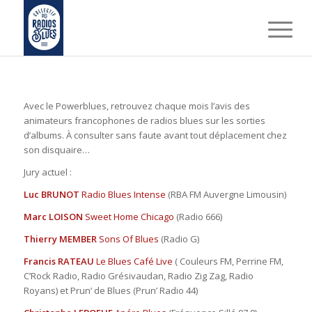
Avec le Powerblues, retrouvez chaque mois l’avis des
animateurs francophones de radios blues sur les sorties
d’albums. À consulter sans faute avant tout déplacement chez
son disquaire…
Jury actuel :
Luc BRUNOT
Radio Blues Intense
(RBA FM Auvergne Limousin)
Marc LOISON
Sweet Home Chicago
(Radio 666)
Thierry MEMBER
Sons Of Blues
(Radio G)
Francis RATEAU
Le Blues Café Live
( Couleurs FM, Perrine FM,
C’Rock Radio, Radio Grésivaudan, Radio Zig Zag, Radio
Royans) et Prun’ de Blues (Prun’ Radio 44)