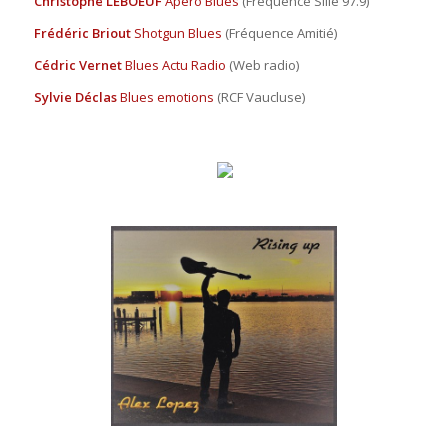
Christophe LEBOEUF
Apéro Blues
(Fréquence Sillé 97.9)
Frédéric Briout
Shotgun Blues
(Fréquence Amitié)
Cédric Vernet
Blues Actu Radio
(Web radio)
Sylvie Déclas
Blues emotions
(RCF Vaucluse)