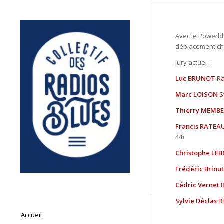
Avec le Powerbl
déplacement ch
Jury actuel :
Luc BRUNOT
Ra
Marc LOISON
S
Thierry MEMB
Francis RATEA
44)
Christophe LE
Frédéric Briout
Cédric Vernet
Sylvie Déclas
B
Accueil