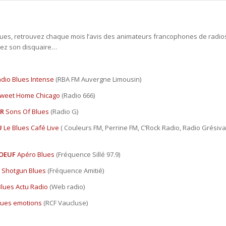
ues, retrouvez chaque mois l’avis des animateurs francophones de radios b
ez son disquaire…
dio Blues Intense
(RBA FM Auvergne Limousin)
weet Home Chicago
(Radio 666)
ER
Sons Of Blues
(Radio G)
U
Le Blues Café Live
( Couleurs FM, Perrine FM, C’Rock Radio, Radio Grésiva
BOEUF
Apéro Blues
(Fréquence Sillé 97.9)
Shotgun Blues
(Fréquence Amitié)
Blues Actu Radio
(Web radio)
lues emotions
(RCF Vaucluse)