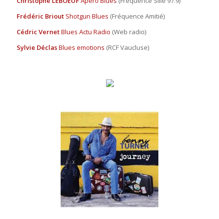
Christophe LEBOEUF
Apéro Blues
(Fréquence Sillé 97.9)
Frédéric Briout
Shotgun Blues
(Fréquence Amitié)
Cédric Vernet
Blues Actu Radio
(Web radio)
Sylvie Déclas
Blues emotions
(RCF Vaucluse)