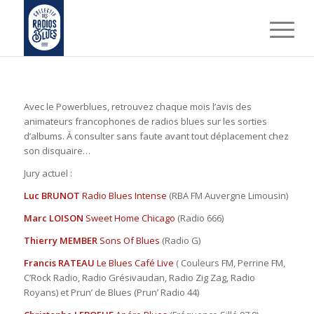
Avec le Powerblues, retrouvez chaque mois l’avis des
animateurs francophones de radios blues sur les sorties
d’albums. À consulter sans faute avant tout déplacement chez
son disquaire…
Jury actuel :
Luc BRUNOT
Radio Blues Intense
(RBA FM Auvergne Limousin)
Marc LOISON
Sweet Home Chicago
(Radio 666)
Thierry MEMBER
Sons Of Blues
(Radio G)
Francis RATEAU
Le Blues Café Live
( Couleurs FM, Perrine FM,
C’Rock Radio, Radio Grésivaudan, Radio Zig Zag, Radio
Royans) et Prun’ de Blues (Prun’ Radio 44)