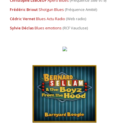
Christophe LEBOEUF
Apéro Blues
(Fréquence Sillé 97.9)
Frédéric Briout
Shotgun Blues
(Fréquence Amitié)
Cédric Vernet
Blues Actu Radio
(Web radio)
Sylvie Déclas
Blues emotions
(RCF Vaucluse)