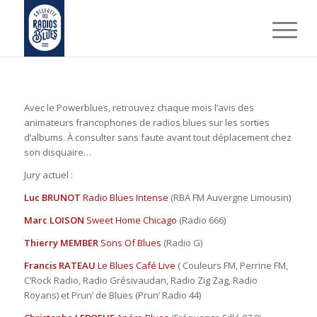
Avec le Powerblues, retrouvez chaque mois l’avis des
animateurs francophones de radios blues sur les sorties
d’albums. À consulter sans faute avant tout déplacement chez
son disquaire…
Jury actuel :
Luc BRUNOT
Radio Blues Intense
(RBA FM Auvergne Limousin)
Marc LOISON
Sweet Home Chicago
(Radio 666)
Thierry MEMBER
Sons Of Blues
(Radio G)
Francis RATEAU
Le Blues Café Live
( Couleurs FM, Perrine FM,
C’Rock Radio, Radio Grésivaudan, Radio Zig Zag, Radio
Royans) et Prun’ de Blues (Prun’ Radio 44)