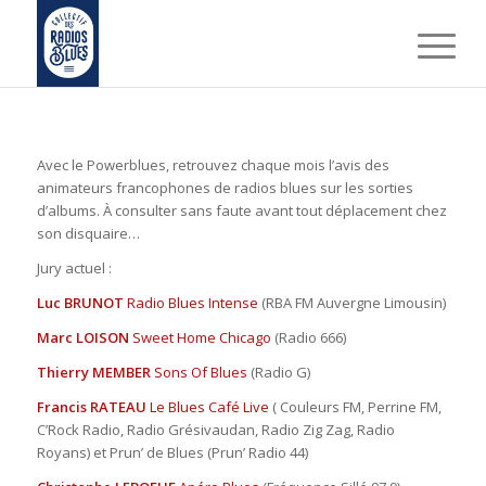
Avec le Powerblues, retrouvez chaque mois l’avis des
animateurs francophones de radios blues sur les sorties
d’albums. À consulter sans faute avant tout déplacement chez
son disquaire…
Jury actuel :
Luc BRUNOT
Radio Blues Intense
(RBA FM Auvergne Limousin)
Marc LOISON
Sweet Home Chicago
(Radio 666)
Thierry MEMBER
Sons Of Blues
(Radio G)
Francis RATEAU
Le Blues Café Live
( Couleurs FM, Perrine FM,
C’Rock Radio, Radio Grésivaudan, Radio Zig Zag, Radio
Royans) et Prun’ de Blues (Prun’ Radio 44)