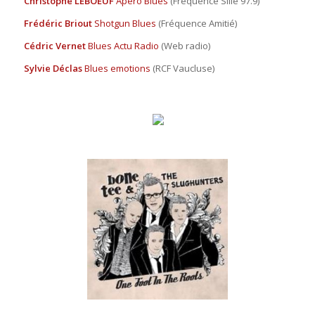
Christophe LEBOEUF
Apéro Blues
(Fréquence Sillé 97.9)
Frédéric Briout
Shotgun Blues
(Fréquence Amitié)
Cédric Vernet
Blues Actu Radio
(Web radio)
Sylvie Déclas
Blues emotions
(RCF Vaucluse)