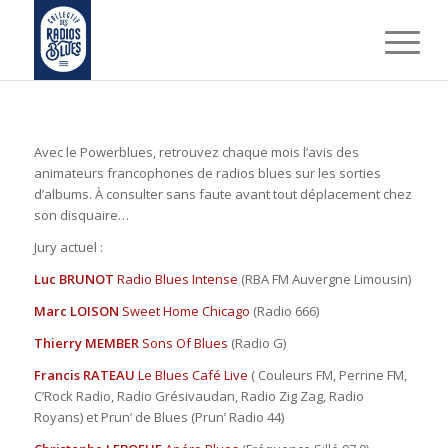
Avec le Powerblues, retrouvez chaque mois l’avis des
animateurs francophones de radios blues sur les sorties
d’albums. À consulter sans faute avant tout déplacement chez
son disquaire…
Jury actuel :
Luc BRUNOT
Radio Blues Intense
(RBA FM Auvergne Limousin)
Marc LOISON
Sweet Home Chicago
(Radio 666)
Thierry MEMBER
Sons Of Blues
(Radio G)
Francis RATEAU
Le Blues Café Live
( Couleurs FM, Perrine FM,
C’Rock Radio, Radio Grésivaudan, Radio Zig Zag, Radio
Royans) et Prun’ de Blues (Prun’ Radio 44)