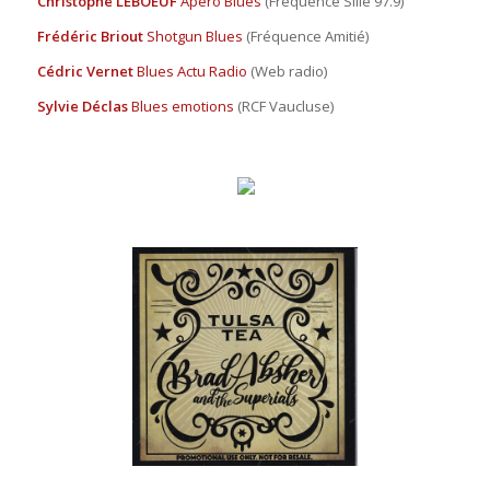
Christophe LEBOEUF
Apéro Blues
(Fréquence Sillé 97.9)
Frédéric Briout
Shotgun Blues
(Fréquence Amitié)
Cédric Vernet
Blues Actu Radio
(Web radio)
Sylvie Déclas
Blues emotions
(RCF Vaucluse)