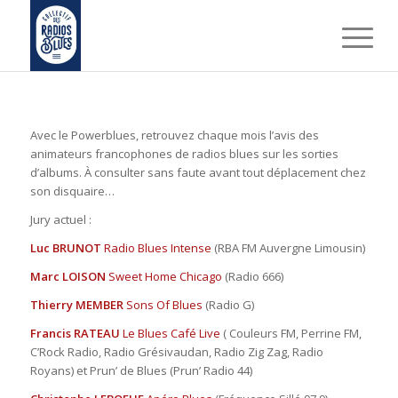
Avec le Powerblues, retrouvez chaque mois l’avis des
animateurs francophones de radios blues sur les sorties
d’albums. À consulter sans faute avant tout déplacement chez
son disquaire…
Jury actuel :
Luc BRUNOT
Radio Blues Intense
(RBA FM Auvergne Limousin)
Marc LOISON
Sweet Home Chicago
(Radio 666)
Thierry MEMBER
Sons Of Blues
(Radio G)
Francis RATEAU
Le Blues Café Live
( Couleurs FM, Perrine FM,
C’Rock Radio, Radio Grésivaudan, Radio Zig Zag, Radio
Royans) et Prun’ de Blues (Prun’ Radio 44)