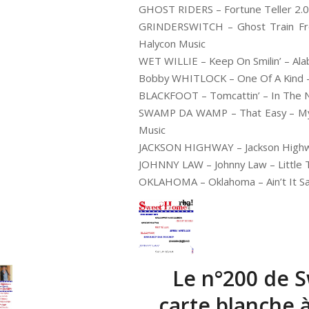
GHOST RIDERS – Fortune Teller 2.0 
GRINDERSWITCH – Ghost Train Fro
Halycon Music
WET WILLIE – Keep On Smilin’ – Ala
Bobby WHITLOCK – One Of A Kind – 
BLACKFOOT – Tomcattin’ – In The N
SWAMP DA WAMP – That Easy – My 
Music
JACKSON HIGHWAY – Jackson Highway
JOHNNY LAW – Johnny Law – Little T
OKLAHOMA – Oklahoma – Ain’t It Sa
Le n°200 de 
carte blanche 