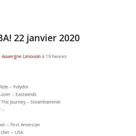
! 22 janvier 2020
 Auvergne Limousin
à 19 heures.
Ride – Polydor
Loser – Eastwinds
 The Journey – Steamhammer
 –
er – First American
chin’ – USA