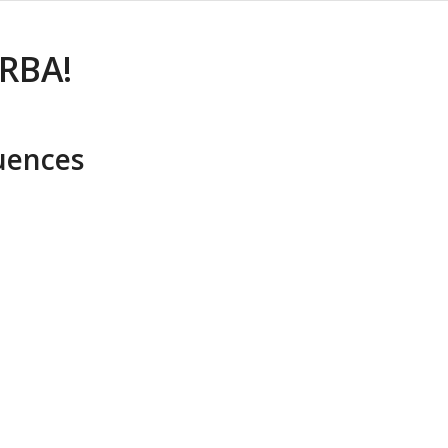
RBA!
uences