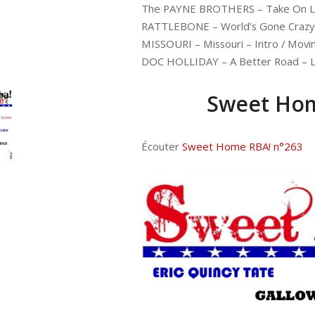
The PAYNE BROTHERS – Take On Li
RATTLEBONE – World’s Gone Crazy –
MISSOURI – Missouri – Intro / Movin
DOC HOLLIDAY – A Better Road – L
Sweet Hom
Écouter
Sweet Home RBA! n°263