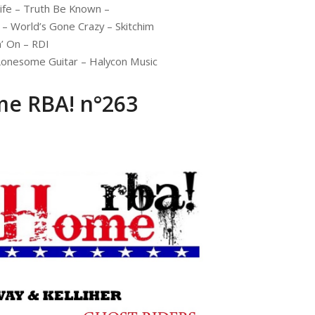
fe – Truth Be Known –
 World’s Gone Crazy – Skitchim
’ On – RDI
onesome Guitar – Halycon Music
e RBA! n°263