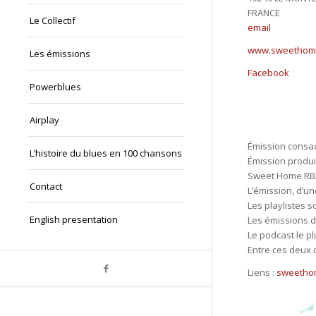
FRANCE
Le Collectif
email
www.sweethome
Les émissions
Facebook
Powerblues
Airplay
Émission consac
L’histoire du blues en 100 chansons
Émission produi
Sweet Home RBA!
Contact
L’émission, d’u
Les playlistes 
English presentation
Les émissions d
Le podcast le pl
Entre ces deux 
Liens :
sweetho