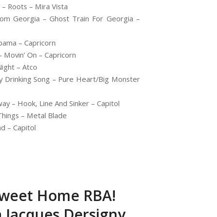
– Roots – Mira Vista
m Georgia – Ghost Train For Georgia –
bama – Capricorn
Movin’ On – Capricorn
ight – Atco
Drinking Song – Pure Heart/Big Monster
 – Hook, Line And Sinker – Capitol
hings – Metal Blade
d – Capitol
Sweet Home RBA!
à Jacques Dersigny