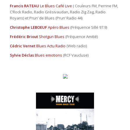
Francis RATEAU
Le Blues Café Live
( Couleurs FM, Perrine FM,
C’Rock Radio, Radio Grésivaudan, Radio Zig Zag, Radio
Royans) et Prun’ de Blues (Prun’ Radio 44)
Christophe LEBOEUF
Apéro Blues
(Fréquence Sillé 97.9)
Frédéric Briout
Shotgun Blues
(Fréquence Amitié)
Cédric Vernet
Blues Actu Radio
(Web radio)
Sylvie Déclas
Blues emotions
(RCF Vaucluse)