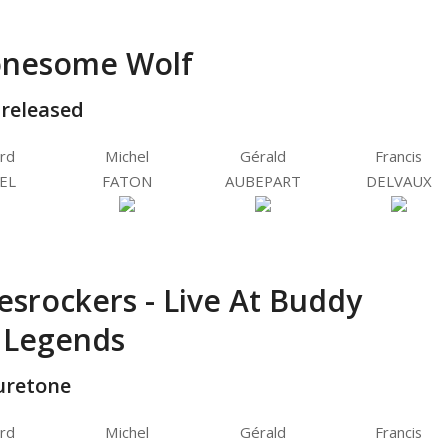
onesome Wolf
-released
rd
Michel
Gérald
Francis
EL
FATON
AUBEPART
DELVAUX
esrockers - Live At Buddy
 Legends
uretone
rd
Michel
Gérald
Francis