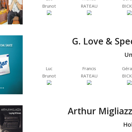
Brunot
RATEAU
BICK
G. Love & Spec
Un
Luc
Francis
Géra
Brunot
RATEAU
BICK
Arthur Migliazz
Ho