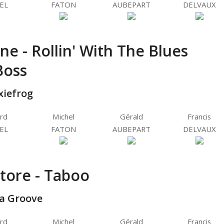
EL
FATON
AUBEPART
DELVAUX
e - Rollin' With The Blues
Boss
xiefrog
rd
Michel
Gérald
Francis
EL
FATON
AUBEPART
DELVAUX
tore - Taboo
a Groove
rd
Michel
Gérald
Francis