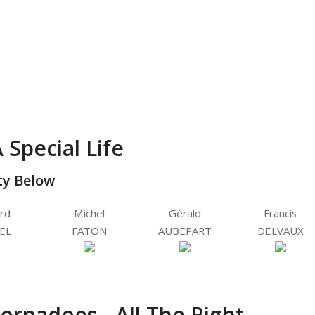
A Special Life
ty Below
rd
Michel
Gérald
Francis
EL
FATON
AUBEPART
DELVAUX
ornadoes - All The Right