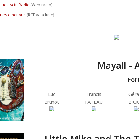
Blues Actu Radio
(Web radio)
lues emotions
(RCF Vaucluse)
Mayall - 
For
Luc
Francis
Géra
Brunot
RATEAU
BICK
Little Mike and The T