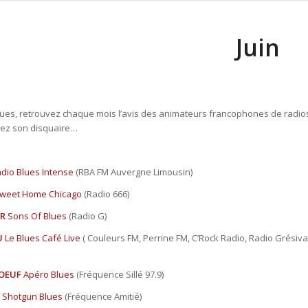
Juin
ues, retrouvez chaque mois l’avis des animateurs francophones de radios b
ez son disquaire…
dio Blues Intense
(RBA FM Auvergne Limousin)
weet Home Chicago
(Radio 666)
ER
Sons Of Blues
(Radio G)
U
Le Blues Café Live
( Couleurs FM, Perrine FM, C’Rock Radio, Radio Grésiva
BOEUF
Apéro Blues
(Fréquence Sillé 97.9)
Shotgun Blues
(Fréquence Amitié)