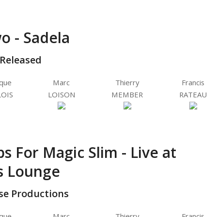
o - Sadela
-Released
ique
Marc
Thierry
Francis
OIS
LOISON
MEMBER
RATEAU
s For Magic Slim - Live at
s Lounge
se Productions
ique
Marc
Thierry
Francis