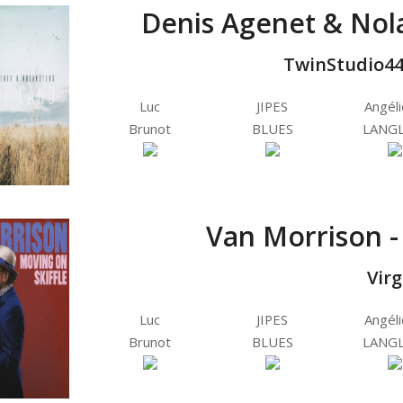
Denis Agenet & Nola
TwinStudio44
Luc
JIPES
Angél
Brunot
BLUES
LANGL
Van Morrison -
Vir
Luc
JIPES
Angél
Brunot
BLUES
LANGL