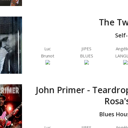
The Tw
Self
Luc
JIPES
Angél
Brunot
BLUES
LANGL
John Primer - Teardrop
Rosa'
Blues Hou
Luc
JIPES
Angél