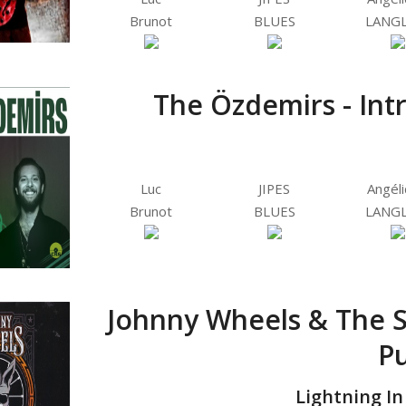
Brunot
BLUES
LANGL
The Özdemirs - Int
Luc
JIPES
Angél
Brunot
BLUES
LANGL
Johnny Wheels & The 
Pu
Lightning In