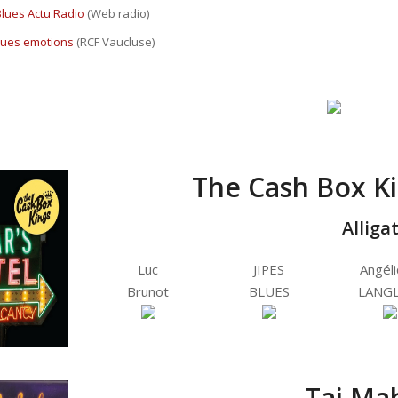
Blues Actu Radio
(Web radio)
lues emotions
(RCF Vaucluse)
The Cash Box Ki
Alliga
Luc
JIPES
Angél
Brunot
BLUES
LANGL
Taj Mah