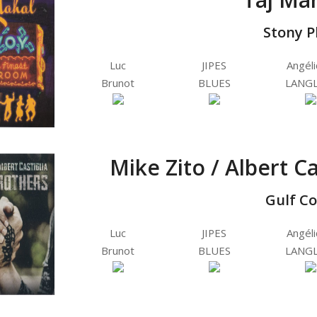
Stony P
Luc
JIPES
Angél
Brunot
BLUES
LANGL
Mike Zito / Albert Ca
Gulf C
Luc
JIPES
Angél
Brunot
BLUES
LANGL