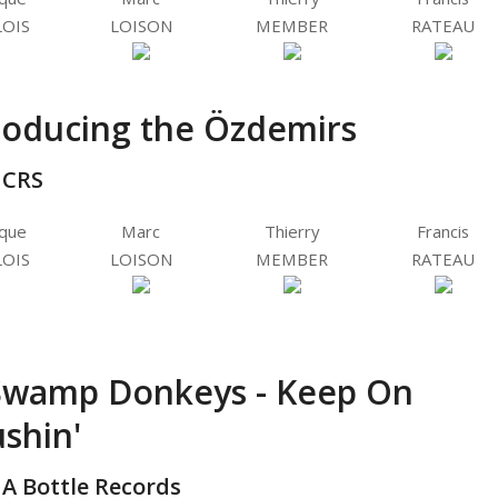
OIS
LOISON
MEMBER
RATEAU
roducing the Özdemirs
CRS
ique
Marc
Thierry
Francis
OIS
LOISON
MEMBER
RATEAU
Swamp Donkeys - Keep On
shin'
 A Bottle Records