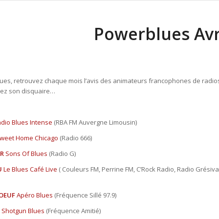
Powerblues Avr
ues, retrouvez chaque mois l’avis des animateurs francophones de radios b
ez son disquaire…
dio Blues Intense
(RBA FM Auvergne Limousin)
weet Home Chicago
(Radio 666)
ER
Sons Of Blues
(Radio G)
U
Le Blues Café Live
( Couleurs FM, Perrine FM, C’Rock Radio, Radio Grésiva
BOEUF
Apéro Blues
(Fréquence Sillé 97.9)
Shotgun Blues
(Fréquence Amitié)