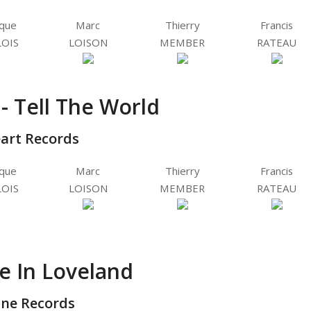
ique
Marc
Thierry
Francis
OIS
LOISON
MEMBER
RATEAU
e - Tell The World
eart Records
ique
Marc
Thierry
Francis
OIS
LOISON
MEMBER
RATEAU
ve In Loveland
ne Records