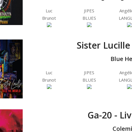
Luc
JIPES
Angél
Brunot
BLUES
LANGL
Sister Lucill
Blue H
Luc
JIPES
Angél
Brunot
BLUES
LANGL
Ga-20 - Li
Colemi