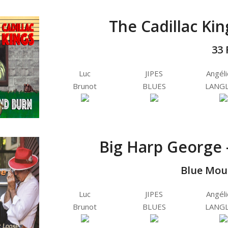
The Cadillac Kin
33 
Luc
JIPES
Angél
Brunot
BLUES
LANGL
Big Harp George -
Blue Mou
Luc
JIPES
Angél
Brunot
BLUES
LANGL