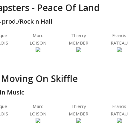
psters - Peace Of Land
 prod./Rock n Hall
ique
Marc
Thierry
Francis
OIS
LOISON
MEMBER
RATEAU
 Moving On Skiffle
gin Music
ique
Marc
Thierry
Francis
OIS
LOISON
MEMBER
RATEAU