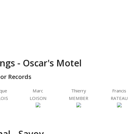
ngs - Oscar's Motel
tor Records
ique
Marc
Thierry
Francis
OIS
LOISON
MEMBER
RATEAU
al - Savoy