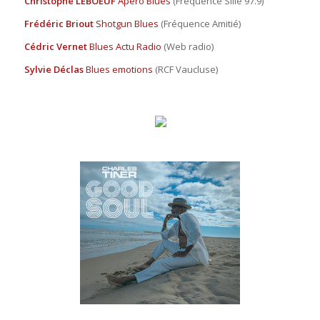
Christophe LEBOEUF
Apéro Blues
(Fréquence Sillé 97.9)
Frédéric Briout
Shotgun Blues
(Fréquence Amitié)
Cédric Vernet
Blues Actu Radio
(Web radio)
Sylvie Déclas
Blues emotions
(RCF Vaucluse)