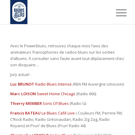
Avec le Powerblues, retrouvez chaque mois l’avis des
animateurs francophones de radios blues sur les sorties
d’albums. À consulter sans faute avant tout déplacement chez
son disquaire…
Jury actuel :
Luc BRUNOT
Radio Blues Intense
(RBA FM Auvergne Limousin)
Marc LOISON
Sweet Home Chicago
(Radio 666)
Thierry MEMBER
Sons Of Blues
(Radio G)
Francis RATEAU
Le Blues Café Live
( Couleurs FM, Perrine FM,
C’Rock Radio, Radio Grésivaudan, Radio Zig Zag, Radio
Royans) et Prun’ de Blues (Prun’ Radio 44)