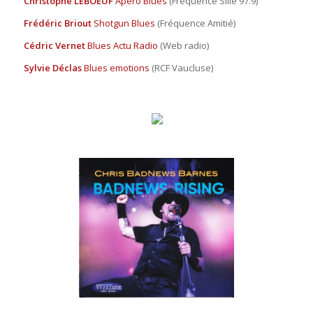
Christophe LEBOEUF
Apéro Blues
(Fréquence Sillé 97.9)
Frédéric Briout
Shotgun Blues
(Fréquence Amitié)
Cédric Vernet
Blues Actu Radio
(Web radio)
Sylvie Déclas
Blues emotions
(RCF Vaucluse)