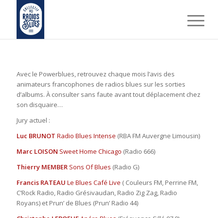
Avec le Powerblues, retrouvez chaque mois l’avis des
animateurs francophones de radios blues sur les sorties
d’albums. À consulter sans faute avant tout déplacement chez
son disquaire…
Jury actuel :
Luc BRUNOT
Radio Blues Intense
(RBA FM Auvergne Limousin)
Marc LOISON
Sweet Home Chicago
(Radio 666)
Thierry MEMBER
Sons Of Blues
(Radio G)
Francis RATEAU
Le Blues Café Live
( Couleurs FM, Perrine FM,
C’Rock Radio, Radio Grésivaudan, Radio Zig Zag, Radio
Royans) et Prun’ de Blues (Prun’ Radio 44)