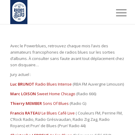
Avec le Powerblues, retrouvez chaque mois l’avis des
animateurs francophones de radios blues sur les sorties
d’albums. À consulter sans faute avant tout déplacement chez
son disquaire…
Jury actuel :
Luc BRUNOT
Radio Blues Intense
(RBA FM Auvergne Limousin)
Marc LOISON
Sweet Home Chicago
(Radio 666)
Thierry MEMBER
Sons Of Blues
(Radio G)
Francis RATEAU
Le Blues Café Live
( Couleurs FM, Perrine FM,
C’Rock Radio, Radio Grésivaudan, Radio Zig Zag, Radio
Royans) et Prun’ de Blues (Prun’ Radio 44)