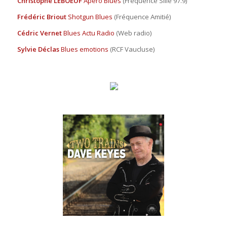
Christophe LEBOEUF
Apéro Blues
(Fréquence Sillé 97.9)
Frédéric Briout
Shotgun Blues
(Fréquence Amitié)
Cédric Vernet
Blues Actu Radio
(Web radio)
Sylvie Déclas
Blues emotions
(RCF Vaucluse)