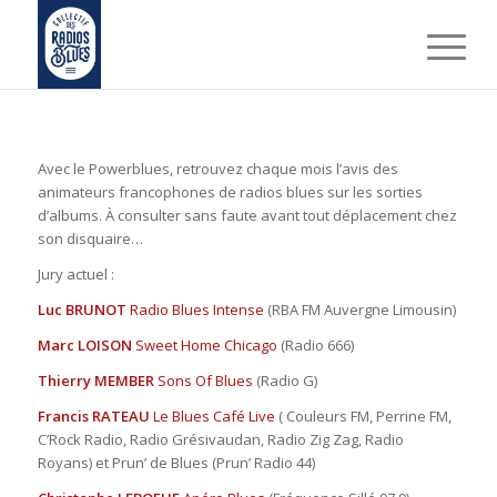
Avec le Powerblues, retrouvez chaque mois l’avis des
animateurs francophones de radios blues sur les sorties
d’albums. À consulter sans faute avant tout déplacement chez
son disquaire…
Jury actuel :
Luc BRUNOT
Radio Blues Intense
(RBA FM Auvergne Limousin)
Marc LOISON
Sweet Home Chicago
(Radio 666)
Thierry MEMBER
Sons Of Blues
(Radio G)
Francis RATEAU
Le Blues Café Live
( Couleurs FM, Perrine FM,
C’Rock Radio, Radio Grésivaudan, Radio Zig Zag, Radio
Royans) et Prun’ de Blues (Prun’ Radio 44)