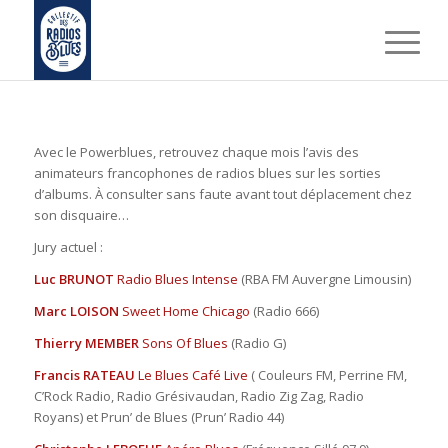
Avec le Powerblues, retrouvez chaque mois l’avis des
animateurs francophones de radios blues sur les sorties
d’albums. À consulter sans faute avant tout déplacement chez
son disquaire…
Jury actuel :
Luc BRUNOT
Radio Blues Intense
(RBA FM Auvergne Limousin)
Marc LOISON
Sweet Home Chicago
(Radio 666)
Thierry MEMBER
Sons Of Blues
(Radio G)
Francis RATEAU
Le Blues Café Live
( Couleurs FM, Perrine FM,
C’Rock Radio, Radio Grésivaudan, Radio Zig Zag, Radio
Royans) et Prun’ de Blues (Prun’ Radio 44)