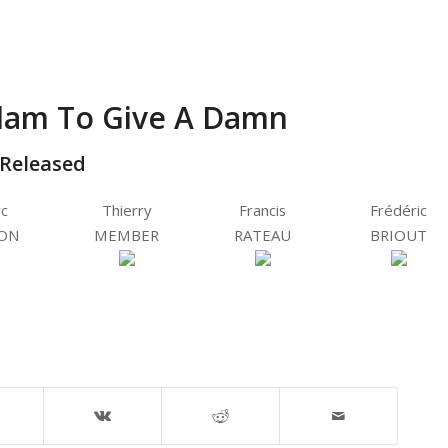
Glam To Give A Damn
-Released
c
Thierry
Francis
Frédéric
ON
MEMBER
RATEAU
BRIOUT