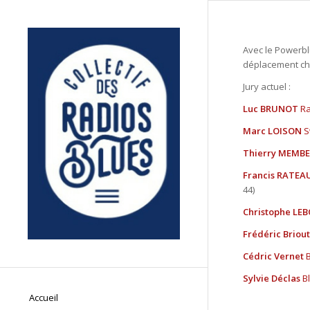
Avec le Powerbl
déplacement ch
Jury actuel :
Luc BRUNOT
Ra
Marc LOISON
S
Thierry MEMB
Francis RATEA
44)
Christophe LE
Frédéric Briout
Cédric Vernet
Sylvie Déclas
B
Accueil