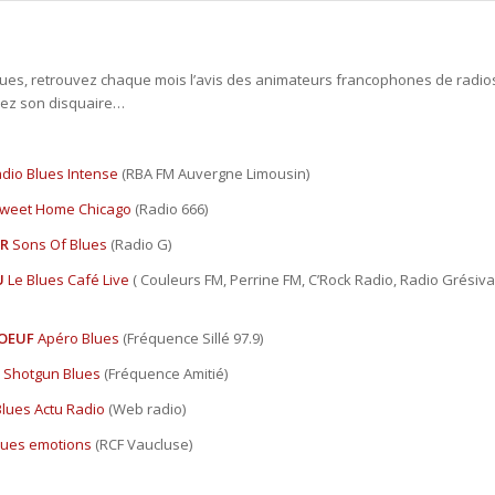
ues, retrouvez chaque mois l’avis des animateurs francophones de radios b
ez son disquaire…
dio Blues Intense
(RBA FM Auvergne Limousin)
weet Home Chicago
(Radio 666)
ER
Sons Of Blues
(Radio G)
U
Le Blues Café Live
( Couleurs FM, Perrine FM, C’Rock Radio, Radio Grésiva
BOEUF
Apéro Blues
(Fréquence Sillé 97.9)
Shotgun Blues
(Fréquence Amitié)
Blues Actu Radio
(Web radio)
lues emotions
(RCF Vaucluse)