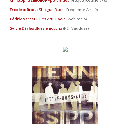
Christophe LEBOEUF
Apéro Blues
(Fréquence Sillé 97.9)
Frédéric Briout
Shotgun Blues
(Fréquence Amitié)
Cédric Vernet
Blues Actu Radio
(Web radio)
Sylvie Déclas
Blues emotions
(RCF Vaucluse)