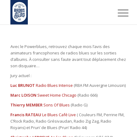
Avec le Powerblues, retrouvez chaque mois l’avis des
animateurs francophones de radios blues sur les sorties
d’albums. À consulter sans faute avant tout déplacement chez
son disquaire…
Jury actuel :
Luc BRUNOT
Radio Blues Intense
(RBA FM Auvergne Limousin)
Marc LOISON
Sweet Home Chicago
(Radio 666)
Thierry MEMBER
Sons Of Blues
(Radio G)
Francis RATEAU
Le Blues Café Live
( Couleurs FM, Perrine FM,
C’Rock Radio, Radio Grésivaudan, Radio Zig Zag, Radio
Royans) et Prun’ de Blues (Prun’ Radio 44)