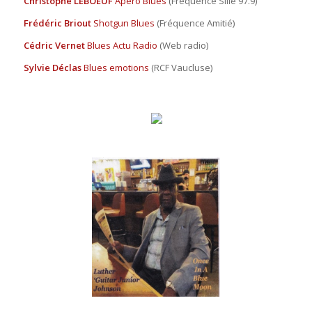
Christophe LEBOEUF
Apéro Blues
(Fréquence Sillé 97.9)
Frédéric Briout
Shotgun Blues
(Fréquence Amitié)
Cédric Vernet
Blues Actu Radio
(Web radio)
Sylvie Déclas
Blues emotions
(RCF Vaucluse)