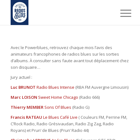
Avec le Powerblues, retrouvez chaque mois l’avis des
animateurs francophones de radios blues sur les sorties
d’albums. À consulter sans faute avant tout déplacement chez
son disquaire…
Jury actuel :
Luc BRUNOT
Radio Blues Intense
(RBA FM Auvergne Limousin)
Marc LOISON
Sweet Home Chicago
(Radio 666)
Thierry MEMBER
Sons Of Blues
(Radio G)
Francis RATEAU
Le Blues Café Live
( Couleurs FM, Perrine FM,
C’Rock Radio, Radio Grésivaudan, Radio Zig Zag, Radio
Royans) et Prun’ de Blues (Prun’ Radio 44)