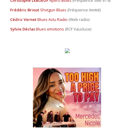
Christophe LEBOEUF
Apéro Blues
(Fréquence Sillé 97.9)
Frédéric Briout
Shotgun Blues
(Fréquence Amitié)
Cédric Vernet
Blues Actu Radio
(Web radio)
Sylvie Déclas
Blues emotions
(RCF Vaucluse)