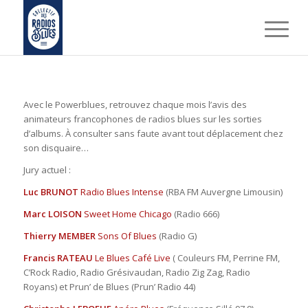
Avec le Powerblues, retrouvez chaque mois l’avis des
animateurs francophones de radios blues sur les sorties
d’albums. À consulter sans faute avant tout déplacement chez
son disquaire…
Jury actuel :
Luc BRUNOT
Radio Blues Intense
(RBA FM Auvergne Limousin)
Marc LOISON
Sweet Home Chicago
(Radio 666)
Thierry MEMBER
Sons Of Blues
(Radio G)
Francis RATEAU
Le Blues Café Live
( Couleurs FM, Perrine FM,
C’Rock Radio, Radio Grésivaudan, Radio Zig Zag, Radio
Royans) et Prun’ de Blues (Prun’ Radio 44)