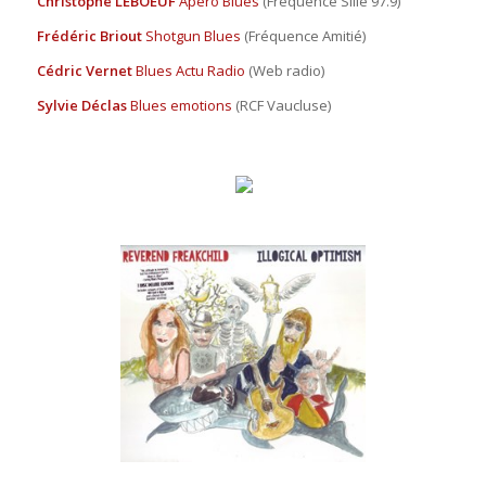
Christophe LEBOEUF
Apéro Blues
(Fréquence Sillé 97.9)
Frédéric Briout
Shotgun Blues
(Fréquence Amitié)
Cédric Vernet
Blues Actu Radio
(Web radio)
Sylvie Déclas
Blues emotions
(RCF Vaucluse)