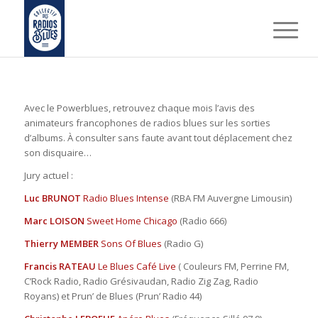
Avec le Powerblues, retrouvez chaque mois l’avis des
animateurs francophones de radios blues sur les sorties
d’albums. À consulter sans faute avant tout déplacement chez
son disquaire…
Jury actuel :
Luc BRUNOT
Radio Blues Intense
(RBA FM Auvergne Limousin)
Marc LOISON
Sweet Home Chicago
(Radio 666)
Thierry MEMBER
Sons Of Blues
(Radio G)
Francis RATEAU
Le Blues Café Live
( Couleurs FM, Perrine FM,
C’Rock Radio, Radio Grésivaudan, Radio Zig Zag, Radio
Royans) et Prun’ de Blues (Prun’ Radio 44)