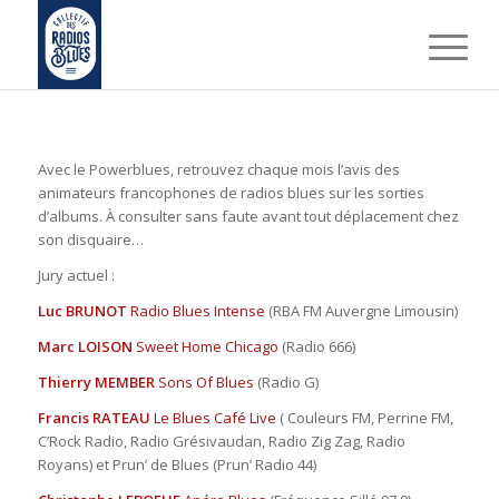
Avec le Powerblues, retrouvez chaque mois l’avis des
animateurs francophones de radios blues sur les sorties
d’albums. À consulter sans faute avant tout déplacement chez
son disquaire…
Jury actuel :
Luc BRUNOT
Radio Blues Intense
(RBA FM Auvergne Limousin)
Marc LOISON
Sweet Home Chicago
(Radio 666)
Thierry MEMBER
Sons Of Blues
(Radio G)
Francis RATEAU
Le Blues Café Live
( Couleurs FM, Perrine FM,
C’Rock Radio, Radio Grésivaudan, Radio Zig Zag, Radio
Royans) et Prun’ de Blues (Prun’ Radio 44)