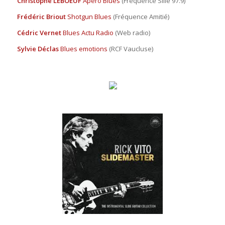
Christophe LEBOEUF
Apéro Blues
(Fréquence Sillé 97.9)
Frédéric Briout
Shotgun Blues
(Fréquence Amitié)
Cédric Vernet
Blues Actu Radio
(Web radio)
Sylvie Déclas
Blues emotions
(RCF Vaucluse)