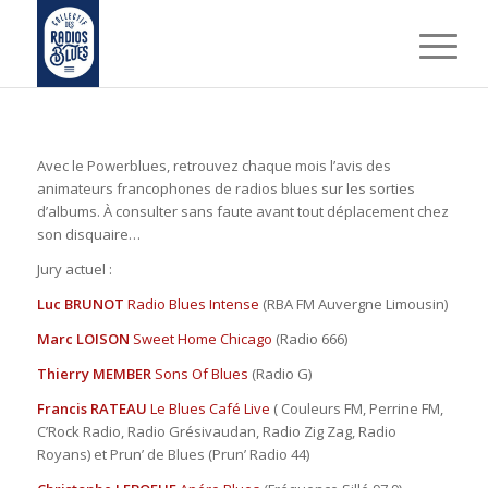
Avec le Powerblues, retrouvez chaque mois l’avis des
animateurs francophones de radios blues sur les sorties
d’albums. À consulter sans faute avant tout déplacement chez
son disquaire…
Jury actuel :
Luc BRUNOT
Radio Blues Intense
(RBA FM Auvergne Limousin)
Marc LOISON
Sweet Home Chicago
(Radio 666)
Thierry MEMBER
Sons Of Blues
(Radio G)
Francis RATEAU
Le Blues Café Live
( Couleurs FM, Perrine FM,
C’Rock Radio, Radio Grésivaudan, Radio Zig Zag, Radio
Royans) et Prun’ de Blues (Prun’ Radio 44)