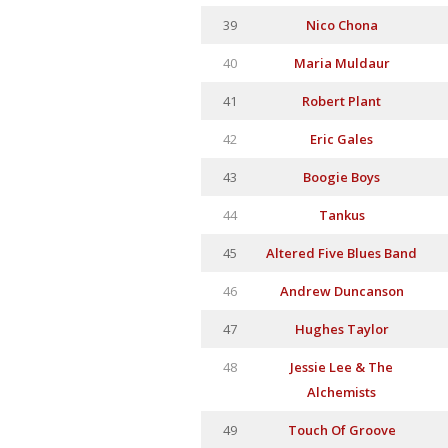
39
Nico Chona
40
Maria Muldaur
41
Robert Plant
42
Eric Gales
43
Boogie Boys
44
Tankus
45
Altered Five Blues Band
46
Andrew Duncanson
47
Hughes Taylor
48
Jessie Lee & The
Alchemists
49
Touch Of Groove