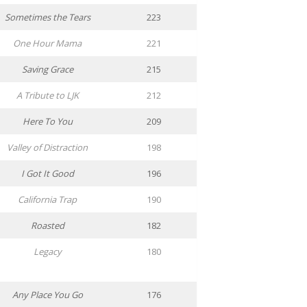
Sometimes the Tears
223
One Hour Mama
221
Saving Grace
215
A Tribute to LJK
212
Here To You
209
Valley of Distraction
198
I Got It Good
196
California Trap
190
Roasted
182
Legacy
180
Any Place You Go
176