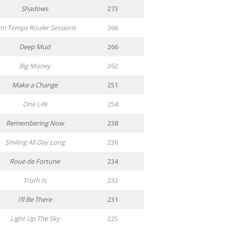
Shadows
273
on Temps Rouler Sessions
266
Deep Mud
266
Big Money
262
Make a Change
251
One Life
254
Remembering Now
238
Smiling All Day Long
236
Roue de Fortune
234
Truth Is
232
I’ll Be There
231
Light Up The Sky
225