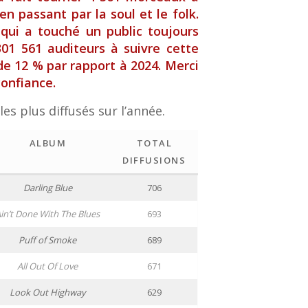
en passant par la soul et le folk.
qui a touché un public toujours
301 561 auditeurs à suivre cette
de 12 % par rapport à 2024. Merci
confiance.
es plus diffusés sur l’année.
ALBUM
TOTAL
DIFFUSIONS
Darling Blue
706
in’t Done With The Blues
693
Puff of Smoke
689
All Out Of Love
671
Look Out Highway
629