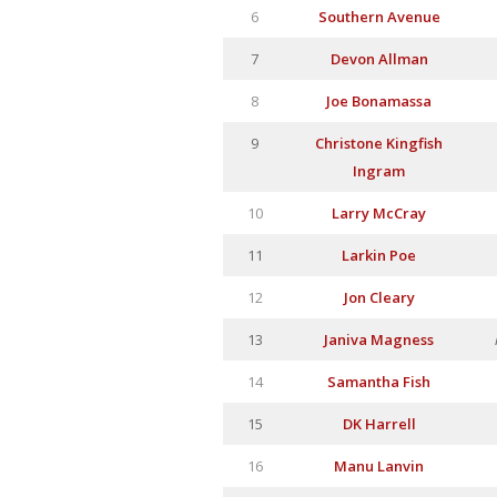
6
Southern Avenue
7
Devon Allman
8
Joe Bonamassa
9
Christone Kingfish
Ingram
10
Larry McCray
11
Larkin Poe
12
Jon Cleary
13
Janiva Magness
14
Samantha Fish
15
DK Harrell
16
Manu Lanvin