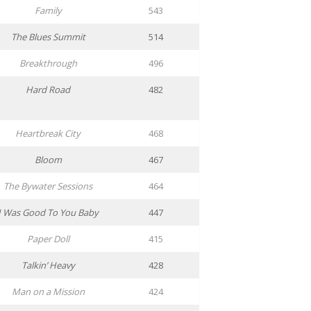
Family
543
The Blues Summit
514
Breakthrough
496
Hard Road
482
Heartbreak City
468
Bloom
467
The Bywater Sessions
464
I Was Good To You Baby
447
Paper Doll
415
Talkin’ Heavy
428
Man on a Mission
424