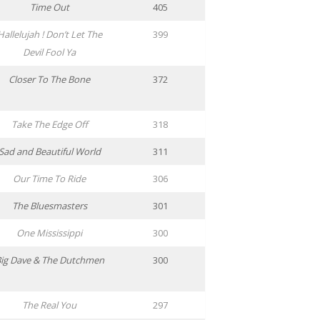
Time Out
405
Hallelujah ! Don’t Let The
399
Devil Fool Ya
Closer To The Bone
372
Take The Edge Off
318
Sad and Beautiful World
311
Our Time To Ride
306
The Bluesmasters
301
One Mississippi
300
ig Dave & The Dutchmen
300
The Real You
297