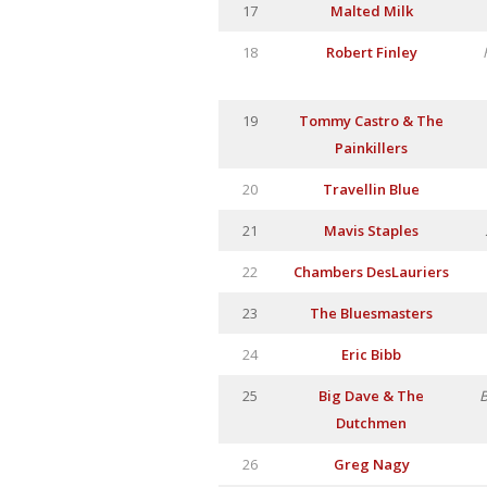
17
Malted Milk
18
Robert Finley
19
Tommy Castro & The
Painkillers
20
Travellin Blue
21
Mavis Staples
22
Chambers DesLauriers
23
The Bluesmasters
24
Eric Bibb
25
Big Dave & The
B
Dutchmen
26
Greg Nagy