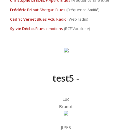
Christophe LEBOEUF
Apéro Blues
(Fréquence Sillé 97.9)
Frédéric Briout
Shotgun Blues
(Fréquence Amitié)
Cédric Vernet
Blues Actu Radio
(Web radio)
Sylvie Déclas
Blues emotions
(RCF Vaucluse)
test5 -
Luc
Brunot
JIPES