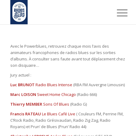
Avec le Powerblues, retrouvez chaque mois l’avis des
animateurs francophones de radios blues sur les sorties
d’albums. À consulter sans faute avant tout déplacement chez
son disquaire…
Jury actuel :
Luc BRUNOT
Radio Blues Intense
(RBA FM Auvergne Limousin)
Marc LOISON
Sweet Home Chicago
(Radio 666)
Thierry MEMBER
Sons Of Blues
(Radio G)
Francis RATEAU
Le Blues Café Live
( Couleurs FM, Perrine FM,
C’Rock Radio, Radio Grésivaudan, Radio Zig Zag, Radio
Royans) et Prun’ de Blues (Prun’ Radio 44)