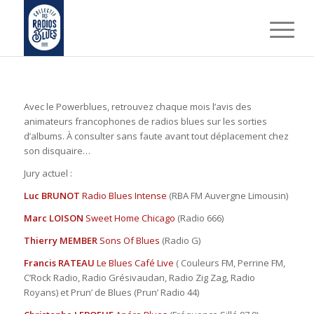
Avec le Powerblues, retrouvez chaque mois l’avis des
animateurs francophones de radios blues sur les sorties
d’albums. À consulter sans faute avant tout déplacement chez
son disquaire…
Jury actuel :
Luc BRUNOT
Radio Blues Intense
(RBA FM Auvergne Limousin)
Marc LOISON
Sweet Home Chicago
(Radio 666)
Thierry MEMBER
Sons Of Blues
(Radio G)
Francis RATEAU
Le Blues Café Live
( Couleurs FM, Perrine FM,
C’Rock Radio, Radio Grésivaudan, Radio Zig Zag, Radio
Royans) et Prun’ de Blues (Prun’ Radio 44)