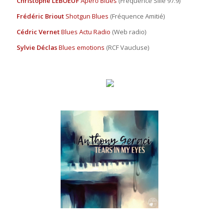
Christophe LEBOEUF
Apéro Blues
(Fréquence Sillé 97.9)
Frédéric Briout
Shotgun Blues
(Fréquence Amitié)
Cédric Vernet
Blues Actu Radio
(Web radio)
Sylvie Déclas
Blues emotions
(RCF Vaucluse)