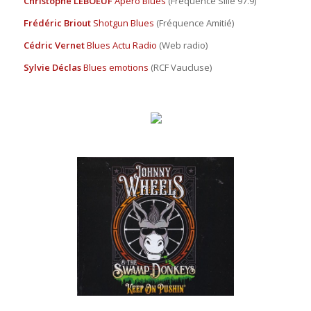
Christophe LEBOEUF
Apéro Blues
(Fréquence Sillé 97.9)
Frédéric Briout
Shotgun Blues
(Fréquence Amitié)
Cédric Vernet
Blues Actu Radio
(Web radio)
Sylvie Déclas
Blues emotions
(RCF Vaucluse)