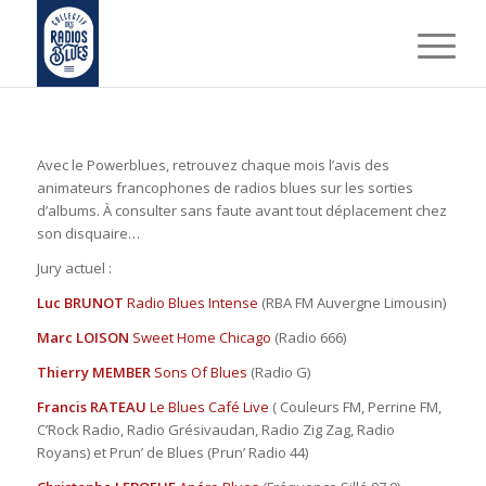
Avec le Powerblues, retrouvez chaque mois l’avis des
animateurs francophones de radios blues sur les sorties
d’albums. À consulter sans faute avant tout déplacement chez
son disquaire…
Jury actuel :
Luc BRUNOT
Radio Blues Intense
(RBA FM Auvergne Limousin)
Marc LOISON
Sweet Home Chicago
(Radio 666)
Thierry MEMBER
Sons Of Blues
(Radio G)
Francis RATEAU
Le Blues Café Live
( Couleurs FM, Perrine FM,
C’Rock Radio, Radio Grésivaudan, Radio Zig Zag, Radio
Royans) et Prun’ de Blues (Prun’ Radio 44)